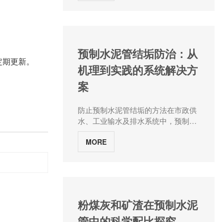
土状。 2.制模：根据所需管径和
长度，制作木制或钢制的模具。
3.浇注混凝土：将混凝土倒入制好的
模具内，用锤子轻敲模具以排除孔隙
和气泡，以保证混凝土质量。 4.
预制水泥管结垢防治：从
固化和养护：将已经浇注好混凝土的
定期更新。
机理到实践的系统解决方
模具放置在通风、干燥的地方进行固
化和养护，一般需要约28天。 5.
案
脱模：固化完成后，拆掉模具，取出
混凝土管道。 6.修整：修整混凝
防止预制水泥管结垢的方法在市政供
土管道。修整工具可包括铲子、锤
水、工业输水及排水系统中，预制水
子、磨头等。 7.清洗：对修整好
泥管内壁结垢问题已成为影响管网效
的水泥管进行清洗，去除灰尘和杂
MORE
能的关键瓶颈。结垢层不仅导致过流
质。 8.检测：进行水泥管的强
能力衰减30%-50%，更会引发水质二
度、密实性等质量检测。 9.包装
次污染与管道腐蚀加剧。水泥管厂家
和运输：对合格的水泥管进行包装和
河南张大水泥制品从结垢动力学机制
运输到使用现场。 注意事
出发，系统阐述物理阻隔、化学抑
项： 1.在制作混凝土时，应按照
制、生物防控、材料革新四大技术路
比例确保原材料的正确搭配，并注意
粉煤灰和矿渣在预制水泥
径，为管网运维提供全周期解决方
清水的控制。 2.模具必须制作平
管中的科学配比探究
案。一、结垢形成的动力学机制成垢
整，以保证混凝土管道表面光滑、无