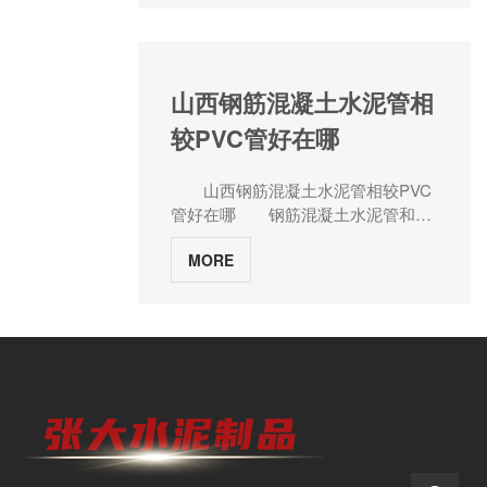
涂层构建低表面能界面：环氧树脂涂
安全。水泥管厂家河南张大水泥制品
掺时的配比范围粉煤灰适宜掺量根据
层：接触角＞90°，结垢量降低60%；
从工程实践出发，系统解析企口水泥
管材性能要求划分三个等级：普通
陶瓷涂层：硬度达9H，耐磨性提升5
管的连接工艺、密封性保障技术及常
级：15%-25%（替代水泥量），适用
倍；超疏水涂层：滚动角＜5°，实现
见问题解决方案，为同类项目提供技
于排水管等非承重构件；改善级：
山西钢筋混凝土水泥管相
自清洁功能；三、化学抑制技术路径
术参考。一、企口水泥管的连接方式
25%-35%，用于提升抗渗性、耐久
阻垢剂智能投加基于水质在线监测的
较PVC管好在哪
解析企口水泥管通过管口特殊结构设
性；极限级：35%-50%，需配合早强
闭环控制系统：聚磷酸盐类：阈值效
计实现连接，常见形式包括承插式、
剂使用，适用于大口径管桩；矿渣掺
应抑制晶体生长，适用pH6.5-8.5；聚
刚性接口与柔性接口三种，每种方式
量区间依据水胶比不同动态调整：低
山西钢筋混凝土水泥管相较PVC
羧酸类：分散作用阻止颗粒聚集，用
均需结合工程环境与荷载条件综合选
水胶比（≤0.4）：40%-60%，发挥微
管好在哪 钢筋混凝土水泥管和
量2-5mg/L；智能投加装置：根据电
用。承插式连接结构特征：管材一端
集料填充效应；中水胶比（0.4-
PVC管在不同方面具有各自的优势。
导率、pH值动态调节，误差≤5%；
为承口（内径扩大），另一端为插口
0.5）：30%-50%，平衡工作性与强
MORE
以下是钢筋混凝土水泥管相较PVC管
pH值精准调控通过碳酸钙饱和指数
（外径缩小），通过插口嵌入承口形
度；高水胶比（≥0.5）：20%-40%，
的几个优势： 1.强度和耐用性：
（LSI）控制结垢倾向：LSI＜0：腐
成机械咬合。施工流程：a. 接口清
避免泌水离析；三、复合掺配的协同
钢筋混凝土水泥管具有较高的强度和
蚀倾向，需投加氢氧化钠；
理：使用钢丝刷清除管口毛刺与杂
效应双掺比例优化模型建立"粉煤灰-
韧性，能够承受较大的压力和负荷。
0≤LSI≤3：稳定区，理想运行范围；
质；b. 涂刷润滑剂：在插口表面均匀
矿渣-水泥"三元体系相容性图谱：强
相比之下，PVC管的强度较低，容易
LSI＞3：结垢倾向，需注入二氧化
涂抹肥皂水或专用润滑剂；c. 对中安
度主导区：矿渣比例60%-70%，粉煤
受到外部冲击或压力的影响，容易变
碳；四、生物防控创新策略抑菌涂层
装：采用激光水准仪控制轴线偏差
灰30%-40%；耐久性优化区：粉煤灰
形或破裂。 2.耐腐蚀性：钢筋混
开发载银纳米复合涂层实现长效抑
≤5mm；d. 顶进施工：利用液压千斤
比例50%-60%，矿渣40%-50%；经济
凝土水泥管对于化学物质和大多数腐
菌：银离子释放浓度0.1-0.5ppm，大
顶缓慢推入，顶进力控制在管材抗压
性：总掺量45%-55%，粉煤灰/矿渣
蚀性介质具有较好的抵抗能力，适用
肠杆菌杀灭率99.9%；涂层寿命＞5
强度的30%以内。适用场景：地埋式
质量比1:1-1:1.5；功能化复合技术针
于一些强酸、强碱等腐蚀性环境。而
年，耐磨性通过5000次钢丝绒摩擦测