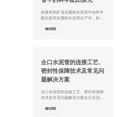
离子吸附理论钙、镁离子在混凝土孔
毛刺并符合要求的尺寸。 3.在混
隙中的迁移遵循"扩散-吸附-结晶"三阶
凝土未完全固化之前，模具不能拆
粉煤灰和矿渣在预制水泥管中的科学
段模型：扩散阶段：离子浓度梯度驱
除。在固化期间应保持适宜的温度和
配比探究在预制水泥管生产中，粉煤
动下，Ca²⁺/Mg²⁺渗透深度可达5-
湿度，避免混凝土过早干燥。 4.
灰与矿渣作为活性矿物掺合料，其配
8mm；吸附阶段：水泥水化产物C-S-
检测混凝土管道的质量时，应使用专
MORE
比设计直接影响管材性能与经济性。
H凝胶对离子吸附能达50kJ/mol；结
用的测试设备进行测试，确保符合相
水泥管厂家河南张大水泥制品从材料
晶阶段：过饱和溶液中形成方解石/水
关标准和规范。
科学原理出发，结合工程实践数据，
镁石晶体，结晶压力可达10MPa；微
系统阐述两种掺合料的配比规律，为
生物膜诱导效应硫氧化细菌、铁细菌
混凝土配合比优化提供技术参考。
在管壁形成生物膜，通过代谢活动加
一、配比设计的核心原则活性匹配原
企口水泥管的连接工艺、
速结垢：生物膜厚度每增加100μm，
则粉煤灰与矿渣的活性差异决定其复
结垢速率提升2-3倍；代谢产物硫化氢
密封性保障技术及常见问
合效应：粉煤灰：以火山灰反应为
腐蚀混凝土，释放的Ca²⁺成为结垢原
主，反应速率较慢，28天活性指数约
题解决方案
料；二、物理阻隔技术体系流场优化
70%；矿渣：兼具火山灰反应与水化
设计通过CFD模拟构建抗结垢水力模
硬化特性，7天活性指数可达85%；
型：临界流速控制：≥1.2m/s（避免
企口水泥管的连接工艺、密封性保障
颗粒级配优化通过激光粒度分析构建
悬浮物沉积）；管径坡度匹配：
技术及常见问题解决方案企口水泥管
复合掺合料级配模型：粉煤灰：细度
i≥0.003（自清洗流速保障）；特殊管
作为城市排水、排污系统及农田灌溉
45μm方孔筛筛余≤12%，需水量比
件应用：安装螺旋导流片使湍流强度
MORE
工程中的核心构件，其连接可靠性与
≤95%；矿渣：比表面积400-
提升40%；表面改性处理采用微纳米
密封性能直接关系到工程寿命与运行
450m²/kg，流动度比≥95%；二、单