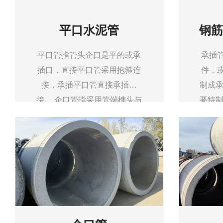
平口水泥管
钢筋
平口管指管头企口是平的或承
承插
插口，直接平口管采用抱箍连
件，
接，承插平口管直接承插连
制成承
接。 企口管指采用管端榫头与
要特制
另一管管端榫槽吻