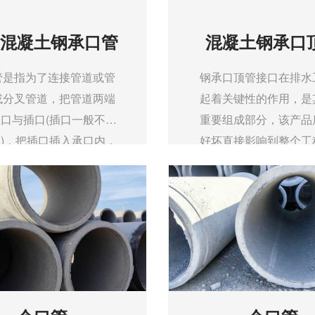
混凝土钢承口管
混凝土钢承口
管是指为了连接管道或管
钢承口顶管接口在排水
或分叉管道，把管道两端
起着关键性的作用，是
口与插口(插口一般不需
重要组成部分，该产品
)，把插口插入承口内，
好坏直接影响到整个工
然后密封接缝
量，同时也影响